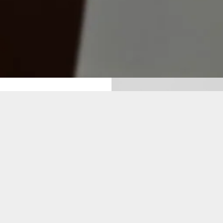
va na obsah vyhradené | 2026 | Natália Varga Čisárová | +421 
facebook
instagram