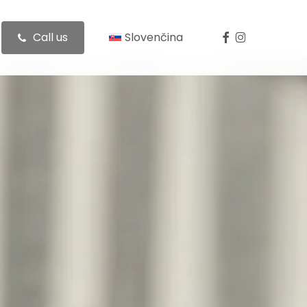
facebook
instagram
C
a
l
l
u
s
Slovenčina