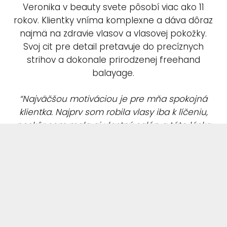
Veronika v beauty svete pôsobí viac ako 11
rokov. Klientky vníma komplexne a dáva dôraz
najmä na zdravie vlasov a vlasovej pokožky.
Svoj cit pre detail pretavuje do precíznych
strihov a dokonale prirodzenej freehand
balayage.
“Najväčšou motiváciou je pre mňa spokojná
klientka. Najprv som robila vlasy iba k líčeniu,
neskôr som mala aj vlastný salón a táto láska
k vlasom ma priviedla až do Cisarhair.”
Všetky práva na obsah vyhradené | 2026 | Natália